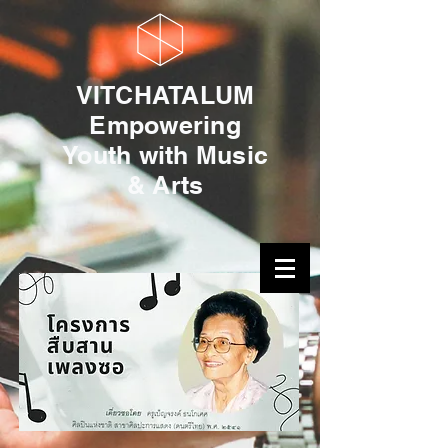
VITCHATALUM
Empowering
Youth with Music
& Arts
0
1
Log In