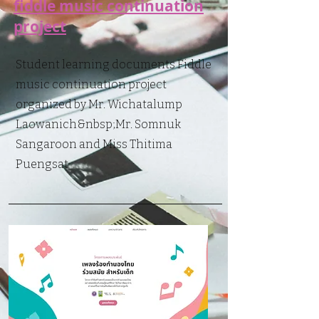
fiddle music continuation
project
Student learning documents Fiddle
music continuation project
organized by Mr. Wichatalump
Laowanich
&nbsp;Mr. Somnuk
Sangaroon and Miss Thitima
Puengsat