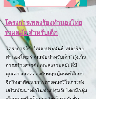
โครงการเพลงร้องทำนองไทย
ร่วมสมัย สำหรับเด็ก
โครงการวิจัย "เพลงประพันธ์: เพลงร้อง
ทํานองไทย ร่วมสมัย สําหรับเด็ก" มุ่งเน้น
การสร้างสรรค์บทเพลงร่วมสมัยที่มี
คุณค่า สอดคล้องกับทฤษฎีดนตรีศึกษา
จิตวิทยาพัฒนาการทางดนตรีในการส่ง
เสริมพัฒนาเด็กในช่วงปฐมวัย โดยมีกลุ่ม
เป้าหมายคือเด็กปฐมวัย เด็กระดับชั้น
ประถมศึกษา ผู้ปกครอง ครู ผู้ดูแลเด็ก
โรงเรียน และสถาบันต่างๆ ทั่วประเทศ
ได้เข้าถึงบทเพลงไทยสําหรับเด็กอันมี
คุณค่าในอดีตนี้ ผ่านกระบวนการด้าน