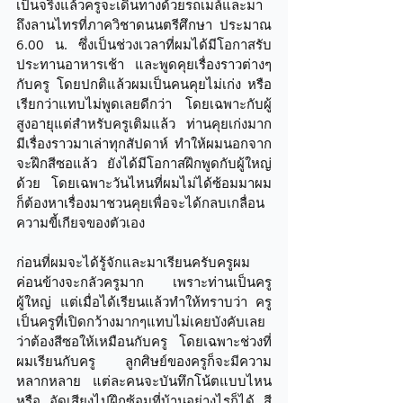
เป็นจริงแล้วครูจะเดินทางด้วยรถเมล์และมา
ถึงลานไทรที่ภาควิชาดนนตรีศึกษา ประมาณ 
6.00 น. ซึ่งเป็นช่วงเวลาที่ผมได้มีโอกาสรับ
ประทานอาหารเช้า และพูดคุยเรื่องราวต่างๆ 
กับครู โดยปกติแล้วผมเป็นคนคุยไม่เก่ง หรือ
เรียกว่าแทบไม่พูดเลยดีกว่า โดยเฉพาะกับผู้
สูงอายุแต่สำหรับครูเติมแล้ว ท่านคุยเก่งมาก 
มีเรื่องราวมาเล่าทุกสัปดาห์ ทำให้ผมนอกจาก
จะฝึกสีซอแล้ว ยังได้มีโอกาสฝึกพูดกับผู้ใหญ่
ด้วย โดยเฉพาะวันไหนที่ผมไม่ได้ซ้อมมาผม
ก็ต้องหาเรื่องมาชวนคุยเพื่อจะได้กลบเกลื่อน
ความขี้เกียจของตัวเอง 
ก่อนที่ผมจะได้รู้จักและมาเรียนครับครูผม
ค่อนข้างจะกลัวครูมาก เพราะท่านเป็นครู
ผู้ใหญ่ แต่เมื่อได้เรียนแล้วทำให้ทราบว่า ครู
เป็นครูที่เปิดกว้างมากๆแทบไม่เคยบังคับเลย
ว่าต้องสีซอให้เหมือนกับครู โดยเฉพาะช่วงที่
ผมเรียนกับครู ลูกศิษย์ของครูก็จะมีความ
หลากหลาย  แต่ละคนจะบันทึกโน้ตแบบไหน 
หรือ อัดเสียงไปฝึกซ้อมที่บ้านอย่างไรก็ได้ สี