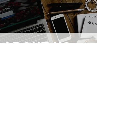
ABOUT US
Dr. Vitchatalum Laovanich is a musician
and music educator with a doctoral degree
in music from Thailand. His work spans
performance, teaching, and research in
music education, with a focus on
empowering young people through music
and the arts.
At the heart of everything he does is a core
belief — that music and the arts are not
merely skills, but powerful tools for
nurturing human potential from an early
age.
This website brings together articles,
publications, videos, podcasts, and projects