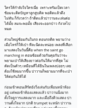
ใครให้กำลังใจใครเนี่ย  เพราะทรัมเป็ตเวลา
ซ้อมจะติดปัญหาลูกสูบติด พอติดแล้วดึง
ไม่ทัน ก็กังวลว่า ถ้าติดแล้วปาวานจะเล่นต่อ
ได้มั้ย ลมจะพอมั้ย เสียงจะออกป่าว กังวลไป
หมด 
ส่วนใหญ่ซ้อมกันในรถ ตอนรถติด พยามว่าง
เมื่อไหร่ก็ให้เป่า ทีละนิดละหน่อย เพลงที่เลือก
มาแสดงในวันนี้คือ when the saint go 
marching in ตอนซ้อมด้วยกันคุยกันว่าจะ
พยามเป่าให้เสียงยาวต่อกันให้มากที่สุด ไม่
ตัดเป็นตัวๆ เหมือนที่ได้ยินในเพลงบ่อยๆ เลย
ต้องใช้ลมมากขึ้น ปาวานก็พยามมากที่จะเป่า
ให้ต่อกันให้ได้
ก่อนเข้าคอนเสิร์ตยังวิ่งเล่นกับเพื่อนหน้าห้อง
อยู่ แต่พอเข้าห้องแสดงแล้ว ปาวานนิ่งมาก 
ตั้งใจดูการแสดงมาก และเมื่อถึงคิวแสดง ปา
วานตั้งใจมาก ปกติ trumpet จะหนัก ปาวาน