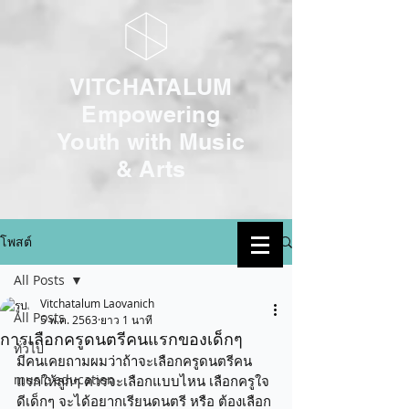
VITCHATALUM
Empowering
Youth with Music
& Arts
โพสต์
เข้าสู่ระบบ
All Posts
Vitchatalum Laovanich
All Posts
5 พ.ค. 2563
ยาว 1 นาที
การเลือกครูดนตรีคนแรกของเด็กๆ
ทั่วไป
มีคนเคยถามผมว่าถ้าจะเลือกครูดนตรีคน
music education
แรกให้ลูกๆ ควรจะเลือกแบบไหน เลือกครูใจ
ดีเด็กๆ จะได้อยากเรียนดนตรี หรือ ต้องเลือก