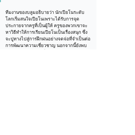
ทีมงานของบลูมอธิบายว่า นักเปียโนระดับ
โลกเริ่มสนใจเปียโนเพราะได้รับการจุด
ประกายจากครูที่เป็นผู้ให้ ครูของพวกเขาจะ
หาวิธีทำให้การเรียนเปียโนเป็นเรื่องสนุก ซึ่ง
จะปูทางไปสู่การฝึกฝนอย่างจดจ่อที่จำเป็นต่อ
การพัฒนาความเชี่ยวชาญ นอกจากนี้ยังพบ
ว่าการสำรวจความเป็นไปได้และการทำ
กิจกรรมทางดนตรีที่หลากหลายมีความสำคัญ
กว่าปัจจัยอื่น อย่างเช่น การเล่นถูกผิด หรือ
การเล่นไพเราะหรือไม่ไพเราะ 
อันนี้ก็เป็นข้อมูลจากหนังสือที่น่าจะเป็น
ประโยชน์เอามาให้พิจารณานะครับ
ส่วนตัวผมมานั่งนึกย้อนๆ ดู ก็พบว่าครูดนตรี
คนแรกของผม คือ ครูน้ำทิพย์ สอนอยู่ที่สาธิต
สวนสุนันทาจำได้ว่าท่านก็ใจดีมากจริงๆ ครับ 
ส่วนครูคนต่อๆ มาของผมส่วนใหญ่ก็จะเข้า
ขั้นโหดขนานแท้ครับ 555 ซึ่งผมก็เคารพรัก 
และระลึกถึงทุกท่านนะครับ